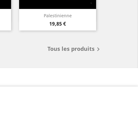
Aperçu rapide

Palestinienne
Prix
19,85 €
Tous les produits
