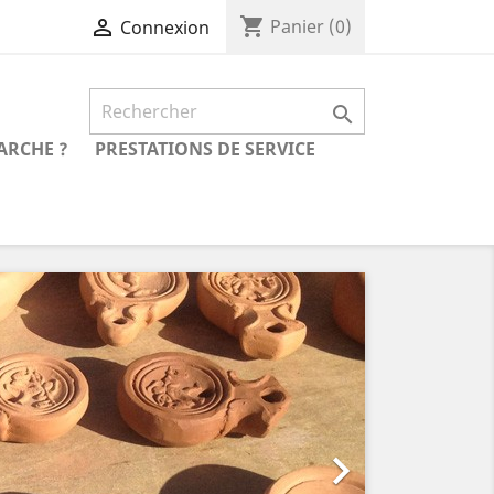
shopping_cart

Panier
(0)
Connexion

ARCHE ?
PRESTATIONS DE SERVICE
Suivant
