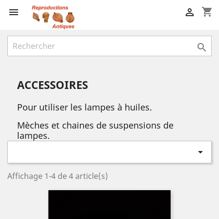
shopping_cart



ACCESSOIRES
Pour utiliser les lampes à huiles.
Mèches et chaines de suspensions de
lampes.

Affichage 1-4 de 4 article(s)