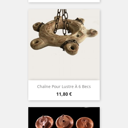
Chaîne Pour Lustre À 6 Becs
Prix
11,80 €