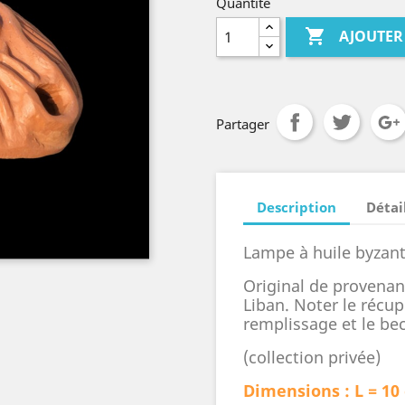
Quantité

AJOUTER
Partager
Description
Détai
Lampe à huile byzant
Original de provena
Liban. Noter le récup
remplissage et le bec
(collection privée)
Dimensions :
L = 10