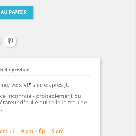
 AU PANIER
ls du produit
ine, vers VI
siècle après JC.
e
nce inconnue - probablement du
érateur d'huile qui relie le trou de
.
 cm - l = 9 cm - Ép = 5 cm