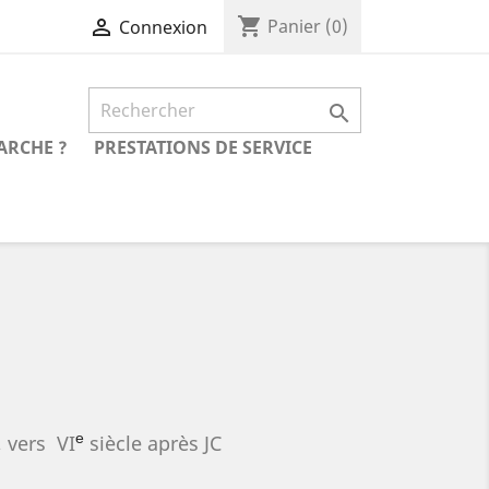
shopping_cart

Panier
(0)
Connexion

ARCHE ?
PRESTATIONS DE SERVICE
,
vers
V
I
siècle après JC
e