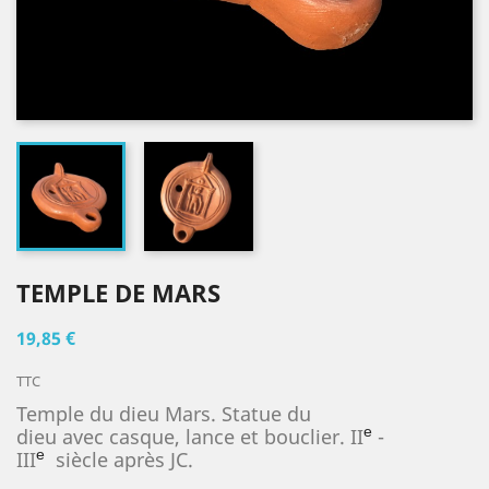
TEMPLE DE MARS
19,85 €
TTC
Temple du dieu Mars.
Statue du
dieu
avec
casque, lance et bouclier. II
-
e
III
siècle après JC.
e