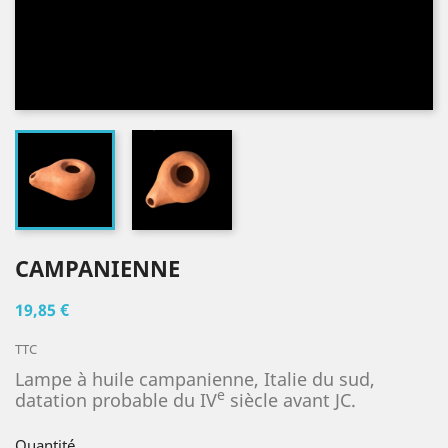
CAMPANIENNE
19,85 €
TTC
Lampe à huile campanienne, Italie du sud,
e
datation probable du IV
siècle avant JC.
Quantité