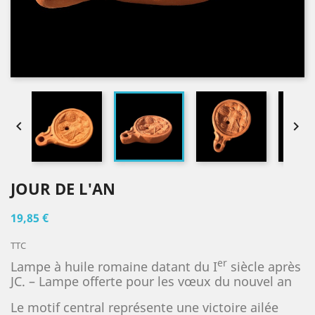


JOUR DE L'AN
19,85 €
TTC
er
Lampe à huile romaine datant du I
siècle après
JC. – Lampe offerte pour les vœux du nouvel an
Le motif central représente une victoire ailée